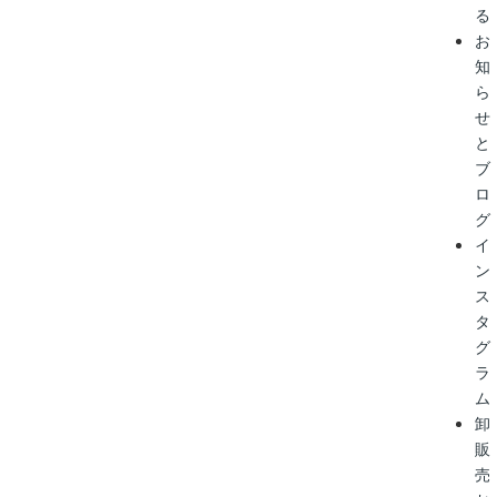
る
お
知
ら
せ
と
ブ
ロ
グ
イ
ン
ス
タ
グ
ラ
ム
卸
販
売