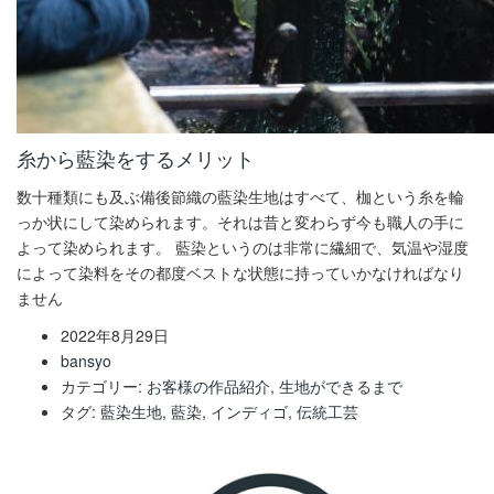
糸から藍染をするメリット
数十種類にも及ぶ備後節織の藍染生地はすべて、枷という糸を輪
っか状にして染められます。それは昔と変わらず今も職人の手に
よって染められます。 藍染というのは非常に繊細で、気温や湿度
によって染料をその都度ベストな状態に持っていかなければなり
ません
2022年8月29日
bansyo
カテゴリー:
お客様の作品紹介
,
生地ができるまで
タグ:
藍染生地
,
藍染
,
インディゴ
,
伝統工芸