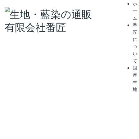
ホ
ー
ム
番
匠
に
つ
い
て
国
産
生
地