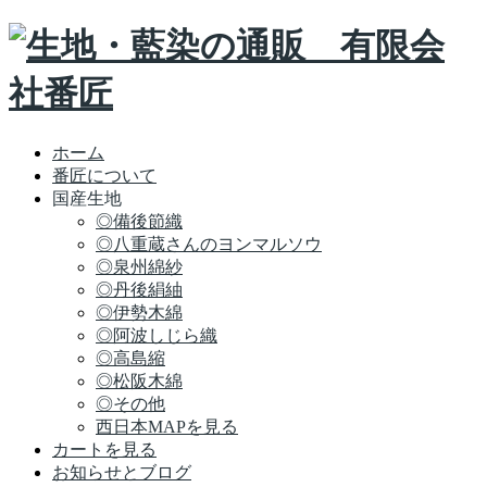
ホーム
番匠について
国産生地
◎備後節織
◎八重蔵さんのヨンマルソウ
◎泉州綿紗
◎丹後絹紬
◎伊勢木綿
◎阿波しじら織
◎高島縮
◎松阪木綿
◎その他
西日本MAPを見る
カートを見る
お知らせとブログ