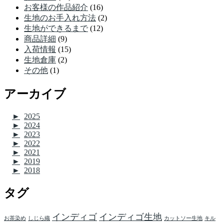
お客様の作品紹介
(16)
生地のお手入れ方法
(2)
生地ができるまで
(12)
商品詳細
(9)
入荷情報
(15)
生地倉庫
(2)
その他
(1)
アーカイブ
►
2025
►
2024
►
2023
►
2022
►
2021
►
2019
►
2018
タグ
インディゴ
インディゴ生地
お茶染め
しじら織
カットソー生地
キル