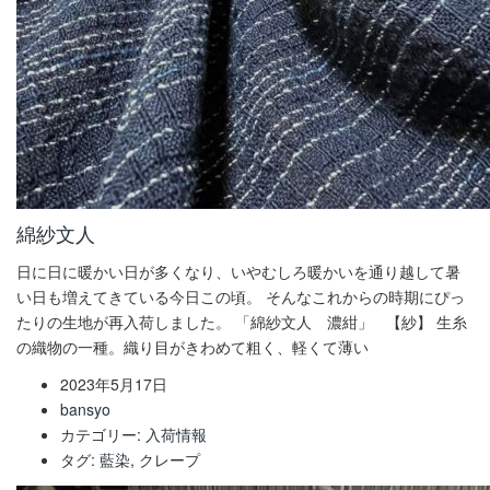
綿紗文人
日に日に暖かい日が多くなり、いやむしろ暖かいを通り越して暑
い日も増えてきている今日この頃。 そんなこれからの時期にぴっ
たりの生地が再入荷しました。 「綿紗文人 濃紺」 【紗】 生糸
の織物の一種。織り目がきわめて粗く、軽くて薄い
2023年5月17日
bansyo
カテゴリー:
入荷情報
タグ:
藍染
,
クレープ