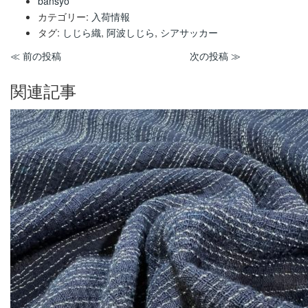
bansyo
カテゴリー:
入荷情報
タグ:
しじら織
,
阿波しじら
,
シアサッカー
≪ 前の投稿
次の投稿 ≫
関連記事