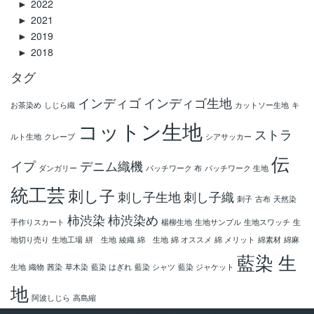
►
2022
►
2021
►
2019
►
2018
タグ
インディゴ
インディゴ生地
お茶染め
しじら織
カットソー生地
キ
コットン生地
ストラ
ルト生地
クレープ
シアサッカー
伝
イプ
デニム織機
ダンガリー
パッチワーク 布
パッチワーク 生地
統工芸
刺し子
刺し子生地
刺し子織
刺子
古布
天然染
柿渋染
柿渋染め
手作りスカート
楊柳生地
生地サンプル
生地スワッチ
生
地切り売り
生地工場
絣 生地
綾織
綿 生地
綿 オススメ
綿 メリット
綿素材
綿麻
藍染 生
生地
織物
茜染
草木染
藍染 はぎれ
藍染 シャツ
藍染 ジャケット
地
阿波しじら
高島縮