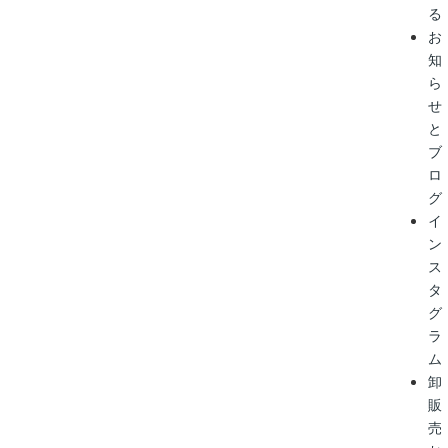
る
お
知
ら
せ
と
ブ
ロ
グ
イ
ン
ス
タ
グ
ラ
ム
卸
販
売