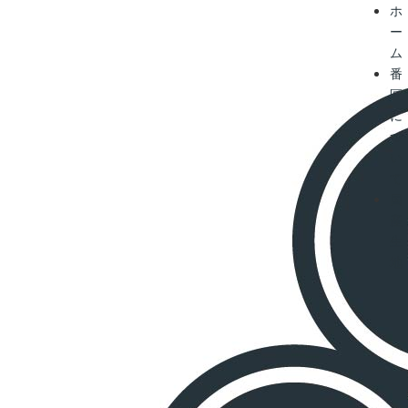
ホ
ー
ム
番
匠
に
つ
い
て
国
産
生
地