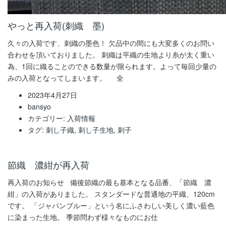
やっと再入荷(刺織 墨)
久々の入荷です、刺織の墨色！ 欠品中の間にも大変多くのお問い
合わせを頂いておりました。 刺織は平織の生地より糸が太く重い
為、1回に織ることのできる数量が限られます。よって毎回少量の
みの入荷となってしまいます。 全
2023年4月27日
bansyo
カテゴリー:
入荷情報
タグ:
刺し子織
,
刺し子生地
,
刺子
節織 濃紺が再入荷
再入荷のお知らせ 備後節織の最も基本となる品番、「節織 濃
紺」の入荷がありました。 スタンダードな普通地の平織、120cm
です。 「ジャパンブルー」という名にふさわしい美しく濃い藍色
に染まった生地。 季節問わず様々なものにお仕