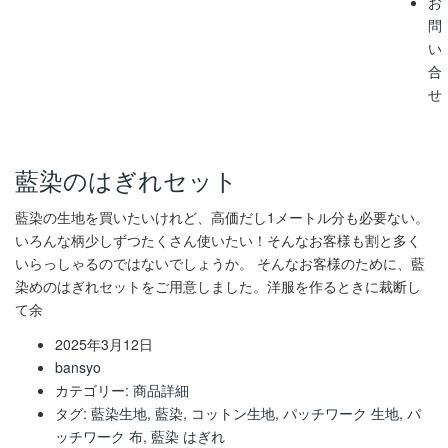
お
問
い
合
せ
藍染のはぎれセット
藍染の生地を買いたいけれど、高価だし1メートル分も必要ない。
いろんな柄少しずつたくさん使いたい！そんなお客様も割と多く
いらっしゃるのではないでしょうか。 そんなお客様のために、藍
染めのはぎれセットをご用意しました。洋服を作るときに裁断し
て余
2025年3月12日
bansyo
カテゴリー:
商品詳細
タグ:
藍染生地
,
藍染
,
コットン生地
,
パッチワーク 生地
,
パ
ッチワーク 布
,
藍染 はぎれ