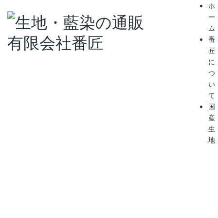
ホ
ー
ム
番
匠
に
つ
い
て
国
産
生
地