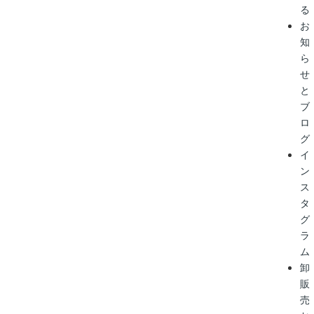
る
お
知
ら
せ
と
ブ
ロ
グ
イ
ン
ス
タ
グ
ラ
ム
卸
販
売